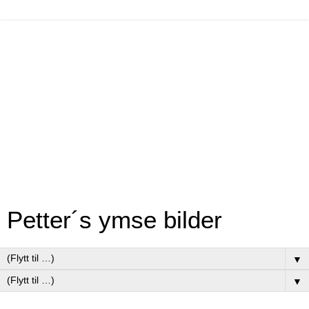
Petter´s ymse bilder
▼
▼