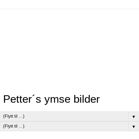
Petter´s ymse bilder
▼
▼