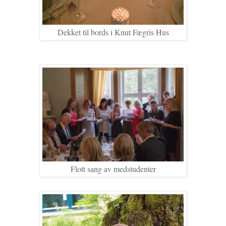
Dekket til bords i Knut Fægris Hus
Flott sang av medstudenter