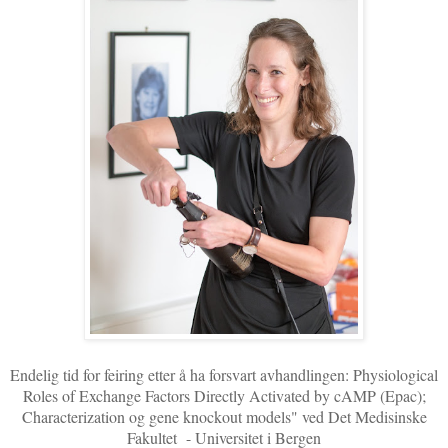
Endelig tid for feiring etter å ha forsvart avhandlingen: Physiological
Roles of Exchange Factors Directly Activated by cAMP (Epac);
Characterization og gene knockout models" ved Det Medisinske
Fakultet - Universitet i Bergen